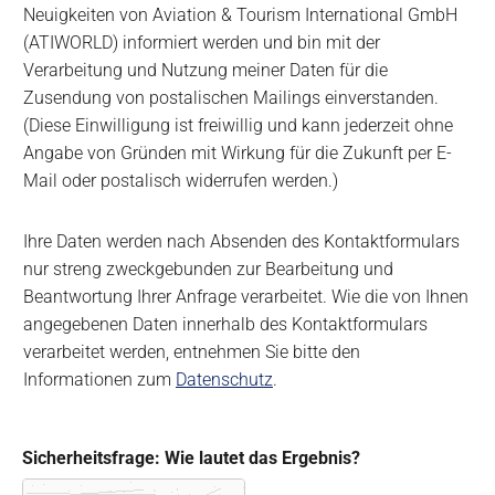
e
Neuigkeiten von Aviation & Tourism International GmbH
r
r
(ATIWORLD) informiert werden und bin mit der
A
a
b
Verarbeitung und Nutzung meiner Daten für die
r
o
b
Zusendung von postalischen Mailings einverstanden.
e
(Diese Einwilligung ist freiwillig und kann jederzeit ohne
i
Angabe von Gründen mit Wirkung für die Zukunft per E-
t
Mail oder postalisch widerrufen werden.)
u
n
g
Ihre Daten werden nach Absenden des Kontaktformulars
u
nur streng zweckgebunden zur Bearbeitung und
n
d
Beantwortung Ihrer Anfrage verarbeitet. Wie die von Ihnen
N
angegebenen Daten innerhalb des Kontaktformulars
u
verarbeitet werden, entnehmen Sie bitte den
t
Informationen zum
Datenschutz
.
z
u
n
g
Sicherheitsfrage: Wie lautet das Ergebnis?
d
e