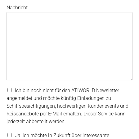
Nachricht
N
Ich bin noch nicht für den ATIWORLD Newsletter
e
angemeldet und möchte künftig Einladungen zu
w
Schiffsbesichtigungen, hochwertigen Kundenevents und
s
Reiseangebote per E-Mail erhalten. Dieser Service kann
l
e
jederzeit abbestellt werden.
t
t
V
Ja, ich möchte in Zukunft über interessante
e