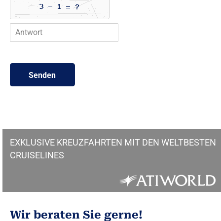
r
D
a
t
e
n
Senden
EXKLUSIVE KREUZFAHRTEN MIT DEN WELTBESTEN
CRUISELINES
Wir beraten Sie gerne!