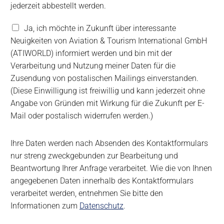
e
jederzeit abbestellt werden.
t
t
V
Ja, ich möchte in Zukunft über interessante
e
e
Neuigkeiten von Aviation & Tourism International GmbH
r
r
(ATIWORLD) informiert werden und bin mit der
A
a
b
Verarbeitung und Nutzung meiner Daten für die
r
o
b
Zusendung von postalischen Mailings einverstanden.
e
(Diese Einwilligung ist freiwillig und kann jederzeit ohne
i
Angabe von Gründen mit Wirkung für die Zukunft per E-
t
Mail oder postalisch widerrufen werden.)
u
n
g
Ihre Daten werden nach Absenden des Kontaktformulars
u
nur streng zweckgebunden zur Bearbeitung und
n
d
Beantwortung Ihrer Anfrage verarbeitet. Wie die von Ihnen
N
angegebenen Daten innerhalb des Kontaktformulars
u
verarbeitet werden, entnehmen Sie bitte den
t
Informationen zum
Datenschutz
.
z
u