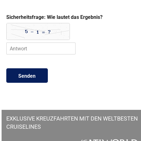
n
g
d
Sicherheitsfrage: Wie lautet das Ergebnis?
e
r
D
a
t
e
n
Senden
EXKLUSIVE KREUZFAHRTEN MIT DEN WELTBESTEN
CRUISELINES