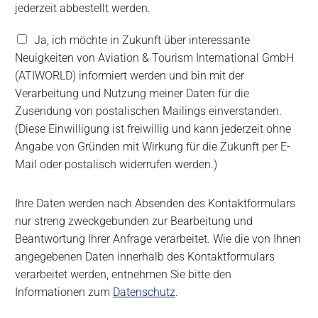
e
jederzeit abbestellt werden.
t
t
V
Ja, ich möchte in Zukunft über interessante
e
e
Neuigkeiten von Aviation & Tourism International GmbH
r
r
(ATIWORLD) informiert werden und bin mit der
A
a
b
Verarbeitung und Nutzung meiner Daten für die
r
o
b
Zusendung von postalischen Mailings einverstanden.
e
(Diese Einwilligung ist freiwillig und kann jederzeit ohne
i
Angabe von Gründen mit Wirkung für die Zukunft per E-
t
Mail oder postalisch widerrufen werden.)
u
n
g
Ihre Daten werden nach Absenden des Kontaktformulars
u
nur streng zweckgebunden zur Bearbeitung und
n
d
Beantwortung Ihrer Anfrage verarbeitet. Wie die von Ihnen
N
angegebenen Daten innerhalb des Kontaktformulars
u
verarbeitet werden, entnehmen Sie bitte den
t
Informationen zum
Datenschutz
.
z
u