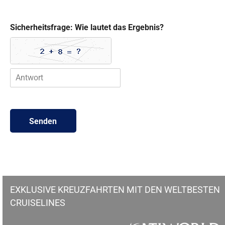
n
g
d
Sicherheitsfrage: Wie lautet das Ergebnis?
e
r
D
a
t
e
n
Senden
EXKLUSIVE KREUZFAHRTEN MIT DEN WELTBESTEN
CRUISELINES