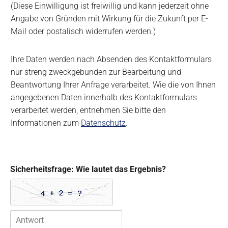
e
(Diese Einwilligung ist freiwillig und kann jederzeit ohne
i
Angabe von Gründen mit Wirkung für die Zukunft per E-
t
Mail oder postalisch widerrufen werden.)
u
n
g
Ihre Daten werden nach Absenden des Kontaktformulars
u
nur streng zweckgebunden zur Bearbeitung und
n
d
Beantwortung Ihrer Anfrage verarbeitet. Wie die von Ihnen
N
angegebenen Daten innerhalb des Kontaktformulars
u
verarbeitet werden, entnehmen Sie bitte den
t
Informationen zum
Datenschutz
.
z
u
n
g
d
Sicherheitsfrage: Wie lautet das Ergebnis?
e
r
D
a
t
e