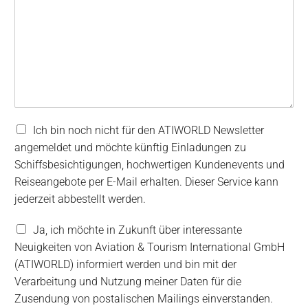
N
Ich bin noch nicht für den ATIWORLD Newsletter
e
angemeldet und möchte künftig Einladungen zu
w
Schiffsbesichtigungen, hochwertigen Kundenevents und
s
Reiseangebote per E-Mail erhalten. Dieser Service kann
l
e
jederzeit abbestellt werden.
t
t
V
Ja, ich möchte in Zukunft über interessante
e
e
Neuigkeiten von Aviation & Tourism International GmbH
r
r
(ATIWORLD) informiert werden und bin mit der
A
a
b
Verarbeitung und Nutzung meiner Daten für die
r
o
b
Zusendung von postalischen Mailings einverstanden.