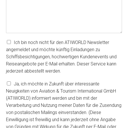
N
Ich bin noch nicht für den ATIWORLD Newsletter
e
angemeldet und möchte künftig Einladungen zu
w
Schiffsbesichtigungen, hochwertigen Kundenevents und
s
Reiseangebote per E-Mail erhalten. Dieser Service kann
l
e
jederzeit abbestellt werden.
t
t
V
Ja, ich möchte in Zukunft über interessante
e
e
Neuigkeiten von Aviation & Tourism International GmbH
r
r
(ATIWORLD) informiert werden und bin mit der
A
a
b
Verarbeitung und Nutzung meiner Daten für die Zusendung
r
o
b
von postalischen Mailings einverstanden. (Diese
e
Einwilligung ist freiwillig und kann jederzeit ohne Angabe
i
von Gründen mit Wirkung für die Zukunft per E-Mail oder