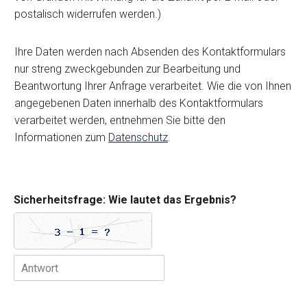
t
postalisch widerrufen werden.)
u
n
g
Ihre Daten werden nach Absenden des Kontaktformulars
u
nur streng zweckgebunden zur Bearbeitung und
n
d
Beantwortung Ihrer Anfrage verarbeitet. Wie die von Ihnen
N
angegebenen Daten innerhalb des Kontaktformulars
u
verarbeitet werden, entnehmen Sie bitte den
t
Informationen zum
Datenschutz
.
z
u
n
g
d
Sicherheitsfrage: Wie lautet das Ergebnis?
e
r
D
a
t
e
n