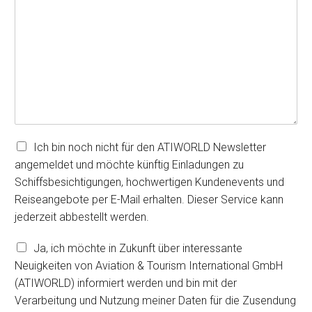
N
Ich bin noch nicht für den ATIWORLD Newsletter
e
angemeldet und möchte künftig Einladungen zu
w
Schiffsbesichtigungen, hochwertigen Kundenevents und
s
Reiseangebote per E-Mail erhalten. Dieser Service kann
l
e
jederzeit abbestellt werden.
t
t
V
Ja, ich möchte in Zukunft über interessante
e
e
Neuigkeiten von Aviation & Tourism International GmbH
r
r
(ATIWORLD) informiert werden und bin mit der
A
a
b
Verarbeitung und Nutzung meiner Daten für die Zusendung
r
o