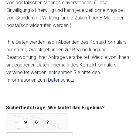
b
von postalischen Mailings einverstanden. (Diese
e
Einwilligung ist freiwillig und kann jederzeit ohne Angabe
i
von Gründen mit Wirkung für die Zukunft per E-Mail oder
t
postalisch widerrufen werden.)
u
n
g
Ihre Daten werden nach Absenden des Kontaktformulars
u
nur streng zweckgebunden zur Bearbeitung und
n
d
Beantwortung Ihrer Anfrage verarbeitet. Wie die von Ihnen
N
angegebenen Daten innerhalb des Kontaktformulars
u
verarbeitet werden, entnehmen Sie bitte den
t
Informationen zum
Datenschutz
.
z
u
n
g
d
Sicherheitsfrage: Wie lautet das Ergebnis?
e
r
D
a
t