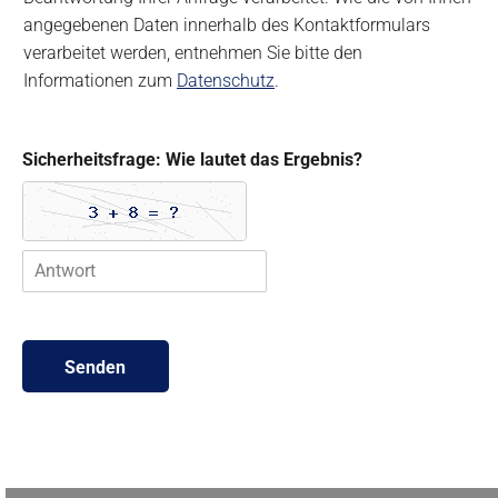
N
angegebenen Daten innerhalb des Kontaktformulars
u
verarbeitet werden, entnehmen Sie bitte den
t
Informationen zum
Datenschutz
.
z
u
n
g
Sicherheitsfrage: Wie lautet das Ergebnis?
d
e
r
D
a
t
e
n
Senden