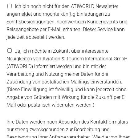
N
Ich bin noch nicht für den ATIWORLD Newsletter
e
angemeldet und möchte künftig Einladungen zu
w
Schiffsbesichtigungen, hochwertigen Kundenevents und
s
Reiseangebote per E-Mail erhalten. Dieser Service kann
l
e
jederzeit abbestellt werden.
t
t
V
Ja, ich möchte in Zukunft über interessante
e
e
Neuigkeiten von Aviation & Tourism International GmbH
r
r
(ATIWORLD) informiert werden und bin mit der
A
a
b
Verarbeitung und Nutzung meiner Daten für die
r
o
b
Zusendung von postalischen Mailings einverstanden.
e
(Diese Einwilligung ist freiwillig und kann jederzeit ohne
i
Angabe von Gründen mit Wirkung für die Zukunft per E-
t
Mail oder postalisch widerrufen werden.)
u
n
g
Ihre Daten werden nach Absenden des Kontaktformulars
u
nur streng zweckgebunden zur Bearbeitung und
n
d
Beantwortung Ihrer Anfrage verarbeitet. Wie die von Ihnen